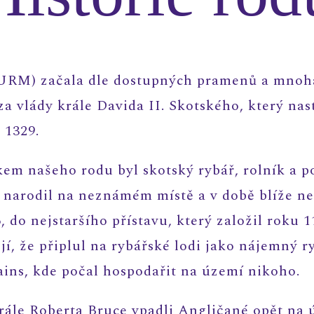
TURM) začala dle dostupných pramenů a mnoh
za vlády krále Davida II. Skotského, který nas
 1329.
 našeho rodu byl skotský rybář, rolník a poz
narodil na neznámém místě a v době blíže neu
 do nejstaršího přístavu, který založil roku 1
, že připlul na rybářské lodi jako nájemný ry
ns, kde počal hospodařit na území nikoho.
rále Roberta Bruce vpadli Angličané opět na 