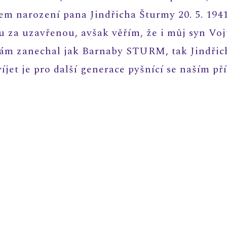
em narození pana Jindřicha Šturmy 20. 5. 194
u za uzavřenou, avšak věřím, že i můj syn Vo
 nám zanechal jak Barnaby STURM, tak Jindř
íjet je pro další generace pyšnící se naším p