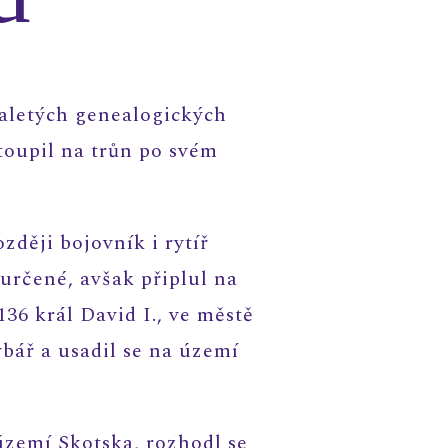
aletých genealogických
toupil na trůn po svém
ději bojovník i rytíř
rčené, avšak připlul na
136 král David I., ve městě
bář a usadil se na území
území Skotska, rozhodl se