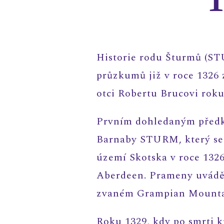
Historie rodu Šturmů (S
průzkumů již v roce 1326 
otci Robertu Brucovi roku
Prvním dohledaným předkem
Barnaby STURM, který se 
území Skotska v roce 1326,
Aberdeen. Prameny uvádějí
zvaném Grampian Mountai
Roku 1329, kdy po smrti k