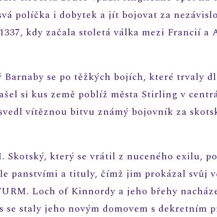
vá políčka i dobytek a jít bojovat za nezávis
37, kdy začala stoletá válka mezi Francií a A
 Barnaby se po těžkých bojích, které trvaly dl
našel si kus země poblíž města Stirling v cent
vedl vítěznou bitvu známý bojovník za skotsk
. Skotský, který se vrátil z nuceného exilu, p
e panstvími a tituly, čímž jim prokázal svůj 
STURM. Loch of Kinnordy a jeho břehy nacháze
us se staly jeho novým domovem s dekretním 