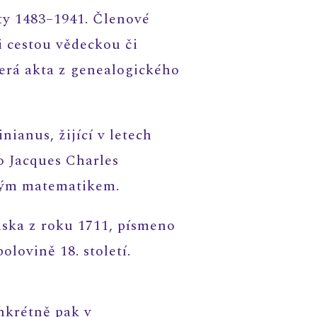
ty 1483–1941. Členové
i cestou vědeckou či
erá akta z genealogického
ianus, žijící v letech
o Jacques Charles
ským matematikem.
ska z roku 1711, písmeno
lovině 18. století.
onkrétně pak v