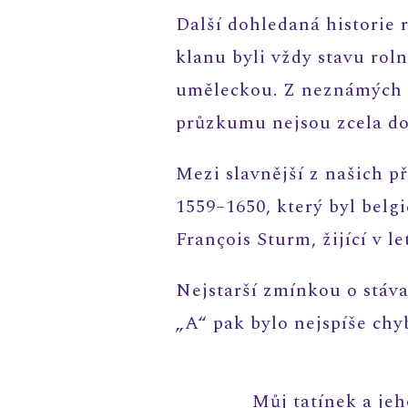
Další dohledaná historie
klanu byli vždy stavu rol
uměleckou. Z neznámých dů
průzkumu nejsou zcela do
Mezi slavnější z našich p
1559–1650, který byl bel
François Sturm, žijící v
Nejstarší zmínkou o stáv
„A“ pak bylo nejspíše chy
Můj tatínek a jeh