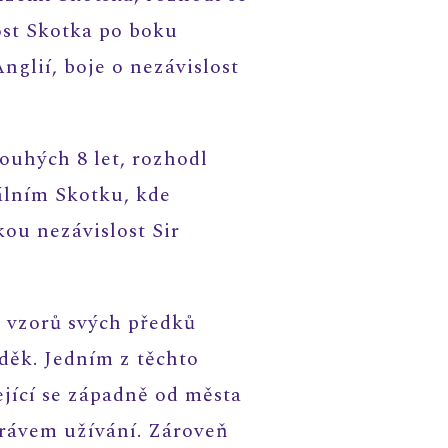
lost Skotka po boku
nglií, boje o nezávislost
ouhých 8 let, rozhodl
rálním Skotku, kde
ou nezávislost Sir
o vzorů svých předků
vděk. Jedním z těchto
jící se západně od města
právem užívání. Zároveň