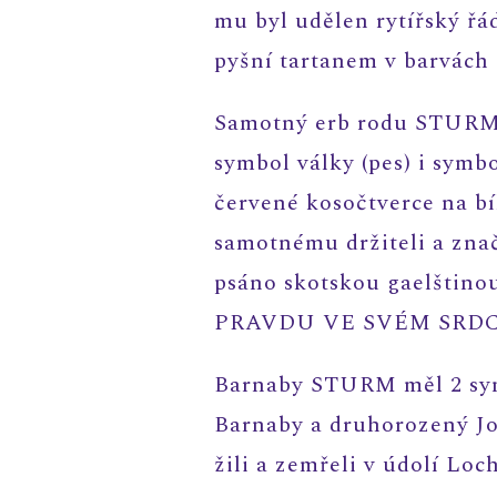
mu byl udělen rytířský řá
pyšní tartanem v barvách
Samotný erb rodu STURM o
symbol války (pes) i symbo
červené kosočtverce na bí
samotnému držiteli a značí
psáno skotskou gaelšti
PRAVDU VE SVÉM SRDC
Barnaby STURM měl 2 syny
Barnaby a druhorozený Jo
žili a zemřeli v údolí Loc