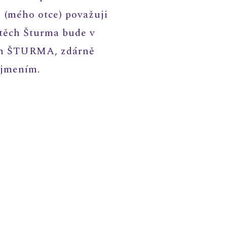
1 (mého otce) považuji
jtěch Šturma bude v
ich ŠTURMA, zdárně
říjmením.