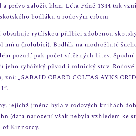
d a právo založit klan. Léta Páně 1344 tak vz
 skotského bodláku a rodovým erbem.
bsahuje rytířskou přilbici zdobenou skotsk
l míru (holubici). Bodlák na modrožluté šacho
lém pozadí pak počet vítězných bitev. Spodní
 jeho rybářský původ i rolnický stav. Rodové h
nou, zní: „SABAID CEARD COLTAS AYNS CR
I“.
, jejichž jména byla v rodových knihách do
hn (data narození však nebyla vzhledem ke st
h of Kinnordy.