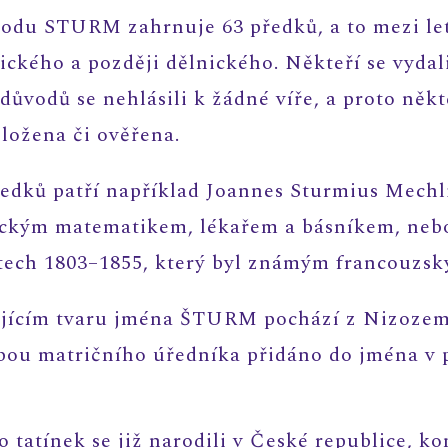
 rodu STURM zahrnuje 63 předků, a to mezi le
nického a později dělnického. Někteří se vydal
vodů se nehlásili k žádné víře, a proto někt
ložena či ověřena.
ředků patří například Joannes Sturmius Mechlin
gickým matematikem, lékařem a básníkem, neb
 letech 1803–1855, který byl známým francouz
ajícím tvaru jména ŠTURM pochází z Nizozem
bou matričního úředníka přidáno do jména v po
o tatínek se již narodili v České republice, k