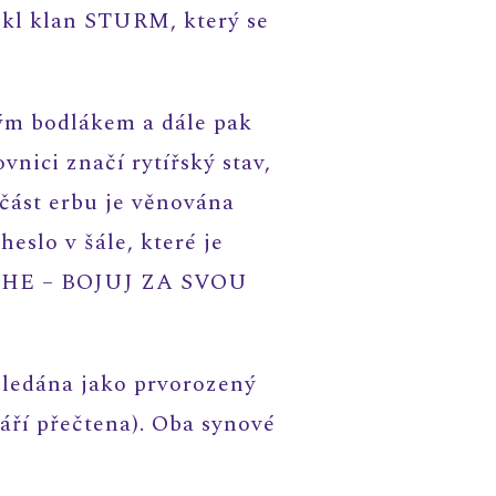
nikl klan STURM, který se
ým bodlákem a dále pak
vnici značí rytířský stav,
 část erbu je věnována
eslo v šále, které je
IDHE – BOJUJ ZA SVOU
hledána jako prvorozený
áří přečtena). Oba synové