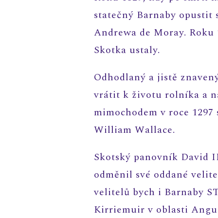
statečný Barnaby opustit s
Andrewa de Moray. Roku 13
Skotka ustaly.
Odhodlaný a jistě znavený
vrátit k životu rolníka a 
mimochodem v roce 1297 s
William Wallace.
Skotský panovník David II
odměnil své oddané velitel
velitelů bych i Barnaby 
Kirriemuir v oblasti Ang